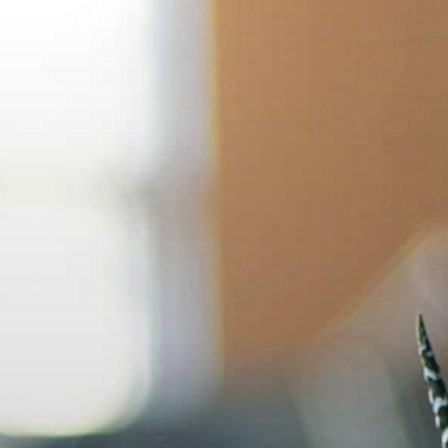
コ
ン
テ
ン
ツ
へ
ス
キ
ッ
プ